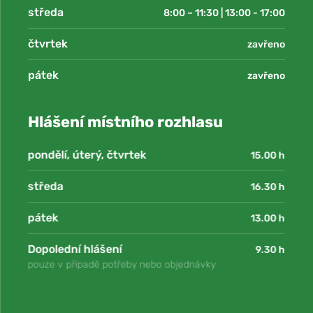
středa
8:00 – 11:30 | 13:00 - 17:00
čtvrtek
zavřeno
pátek
zavřeno
Hlášení místního rozhlasu
pondělí, úterý, čtvrtek
15.00 h
středa
16.30 h
pátek
13.00 h
Dopolední hlášení
9.30 h
pouze v případě potřeby nebo objednávky