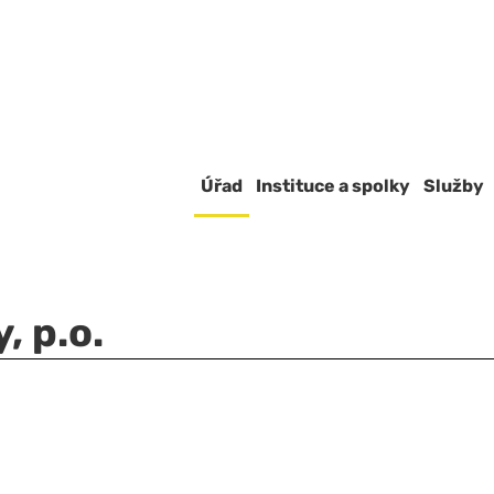
Úřad
Instituce a spolky
Služby
, p.o.