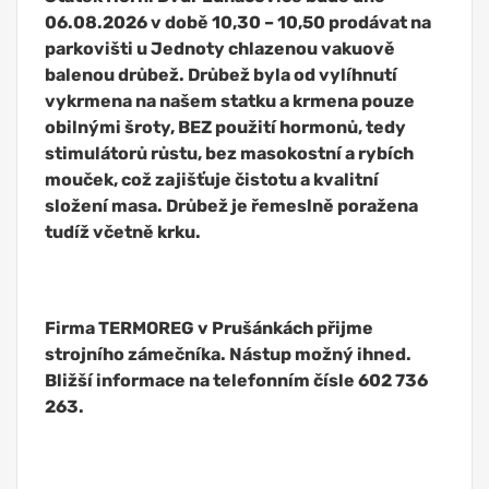
06.08.2026 v době 10,30 – 10,50 prodávat na
parkovišti u Jednoty chlazenou vakuově
balenou drůbež. Drůbež byla od vylíhnutí
vykrmena na našem statku a krmena pouze
obilnými šroty, BEZ použití hormonů, tedy
stimulátorů růstu, bez masokostní a rybích
mouček, což zajišťuje čistotu a kvalitní
složení masa. Drůbež je řemeslně poražena
tudíž včetně krku.
Firma TERMOREG v Prušánkách přijme
strojního zámečníka. Nástup možný ihned.
Bližší informace na telefonním čísle 602 736
263.