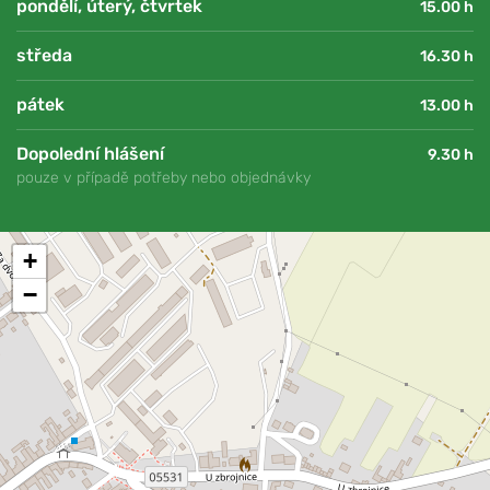
pondělí, úterý, čtvrtek
15.00 h
středa
16.30 h
pátek
13.00 h
Dopolední hlášení
9.30 h
pouze v případě potřeby nebo objednávky
+
−