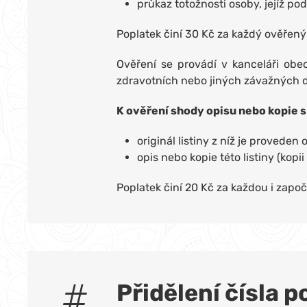
průkaz totožnosti osoby, jejíž p
Poplatek činí 30 Kč za každý ověřený
Ověření se provádí v kanceláři obe
zdravotních nebo jiných závažných 
K ověření shody opisu nebo kopie s 
originál listiny z níž je proveden
opis nebo kopie této listiny (kop
Poplatek činí 20 Kč za každou i započ
Přidělení čísla 