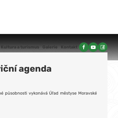
Kultura a turismus
Galerie
Kontakt
triční agenda
ené působnosti vykonává Úřad městyse Moravské