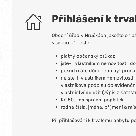
Přihlášení k trv
Obecní úřad v Hruškách jakožto ohlaš
s sebou přineste:
platný občanský průkaz
jste-li vlastníkem nemovitosti, do
pokud máte dům nebo byt pronaja
nejste-li vlastníkem nemovitosti,
vlastníkova podpisu do evidenčn
vlastnictví doložit (výpis z Katas
Kč 50,– na správní poplatek
rodná čísla, jména, příjmení a mís
Při přihlašování k trvalému pobytu p