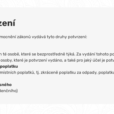
zení
zmocnění zákonů vydává tyto druhy potvrzení:
n té osobě, které se bezprostředně týká. Za vydání tohoto po
osoby, které je potvrzení vydáno, a také pro jaký účel je po
 poplatku
ístních poplatků, tj. zkráceně poplatku za odpady, poplatku
isného
idenčního)