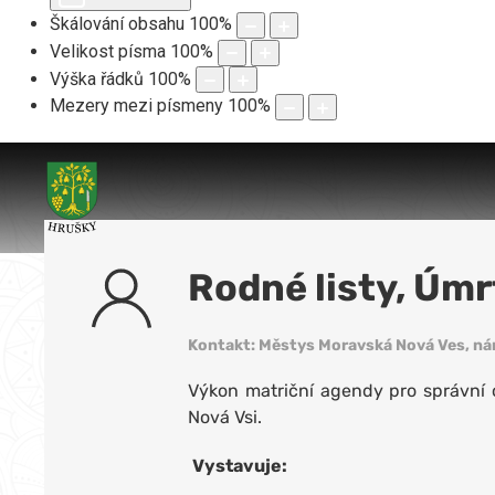
Škálování obsahu
100
%
Velikost písma
100
%
Výška řádků
100
%
Mezery mezi písmeny
100
%
Rodné listy, Úmrt
Kontakt: Městys Moravská Nová Ves, nám
Výkon matriční agendy pro správní
Nová Vsi.
Vystavuje: