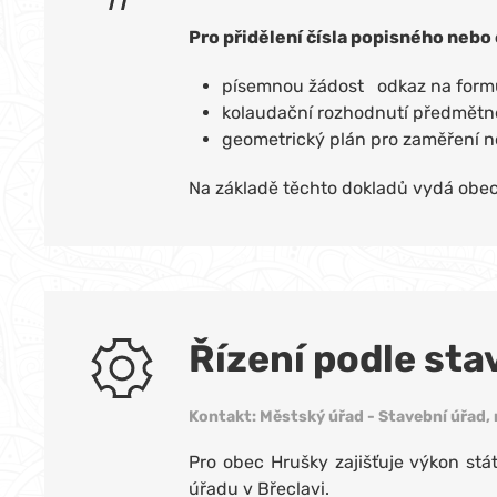
Pro přidělení čísla popisného nebo
písemnou žádost odkaz na form
kolaudační rozhodnutí předmětné
geometrický plán pro zaměření 
Na základě těchto dokladů vydá obecn
Řízení podle st
Kontakt: Městský úřad - Stavební úřad, ná
Pro obec Hrušky zajišťuje výkon st
úřadu v Břeclavi.