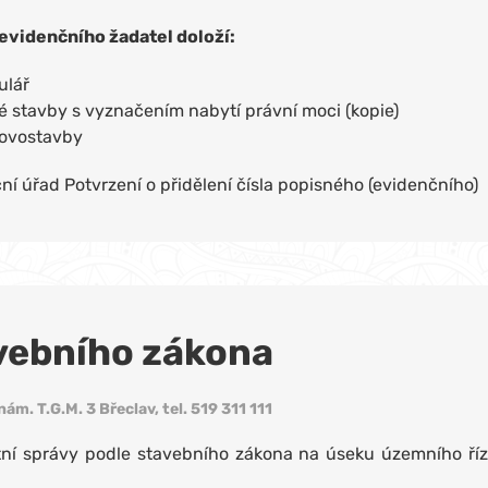
 evidenčního žadatel doloží:
ulář
 stavby s vyznačením nabytí právní moci (kopie)
novostavby
í úřad Potvrzení o přidělení čísla popisného (evidenčního)
avebního zákona
m. T.G.M. 3 Břeclav, tel. 519 311 111
átní správy podle stavebního zákona na úseku územního ří