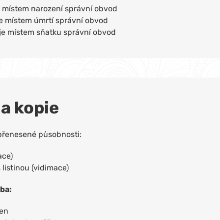
je místem narození správní obvod
 je místem úmrtí správní obvod
d je místem sňatku správní obvod
a kopie
přenesené působnosti:
ace)
listinou (vidimace)
eba:
řen