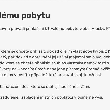
alému pobytu
ovna provádí přihlášení k trvalému pobytu v obci Hrušky. Při
 které se chcete přihlásit, doklad o jejím vlastnictví (výpis z
tý, pak doklad o oprávnění jej užívat (nájemní smlouva, do
 do které se chcete přihlásit, souhlas vlastníka nemovitosti
í karty na Obecním úřadě nebo jeho písemným úředně ověře
tru nemovitostí) a případně také prokázat svoji totožnost
ta narození dětí, které se stěhují společně s Vámi.
ožadujeme i zaplacení místních poplatků v poměrné výši.