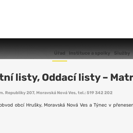
Úřad
Úřad
Instituce a spolky
Služby
ní listy, Oddací listy – Ma
. Republiky 207, Moravská Nová Ves, tel.: 519 342 202
 obvod obcí Hrušky, Moravská Nová Ves a Týnec v přenes