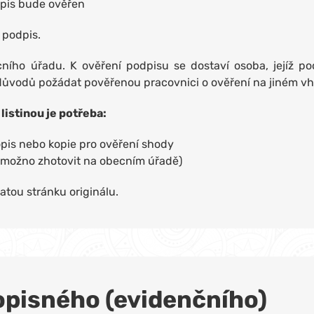
odpis bude ověřen
 podpis.
cního úřadu. K ověření podpisu se dostaví osoba, jejíž p
důvodů požádat pověřenou pracovnici o ověření na jiném vh
listinou je potřeba:
 opis nebo kopie pro ověření shody
ii možno zhotovit na obecním úřadě)
atou stránku originálu.
popisného (evidenčního)