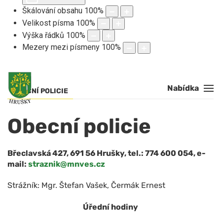
Škálování obsahu
100
%
Velikost písma
100
%
Výška řádků
100
%
Mezery mezi písmeny
100
%
Nabídka
OBECNÍ POLICIE
Obecní policie
Břeclavská 427, 691 56 Hrušky, tel.: 774 600 054, e-
mail:
straznik@mnves.cz
Strážník: Mgr. Štefan Vašek, Čermák Ernest
Úřední hodiny