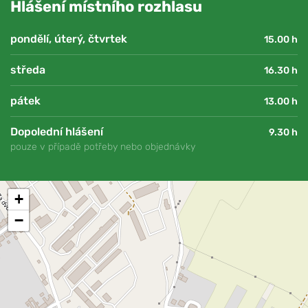
Hlášení místního rozhlasu
pondělí, úterý, čtvrtek
15.00 h
středa
16.30 h
pátek
13.00 h
Dopolední hlášení
9.30 h
pouze v případě potřeby nebo objednávky
+
−