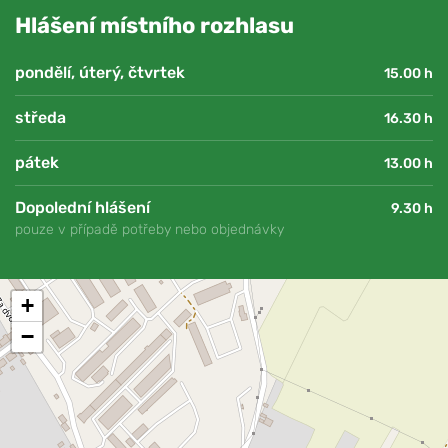
Hlášení místního rozhlasu
pondělí, úterý, čtvrtek
15.00 h
středa
16.30 h
pátek
13.00 h
Dopolední hlášení
9.30 h
pouze v případě potřeby nebo objednávky
+
−