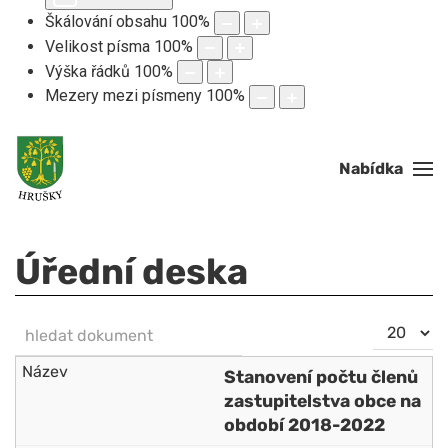
Škálování obsahu
100
%
Velikost písma
100
%
Výška řádků
100
%
Mezery mezi písmeny
100
%
Nabídka
Úřední deska
hledat dokument
Počet
NEZVEŘEJNĚNO
zobrazení
Stanovení počtu členů
zastupitelstva obce na
období 2018-2022