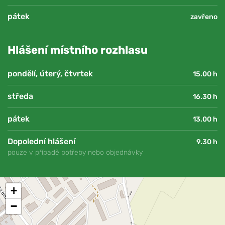
pátek
zavřeno
Hlášení místního rozhlasu
pondělí, úterý, čtvrtek
15.00 h
středa
16.30 h
pátek
13.00 h
Dopolední hlášení
9.30 h
pouze v případě potřeby nebo objednávky
+
−