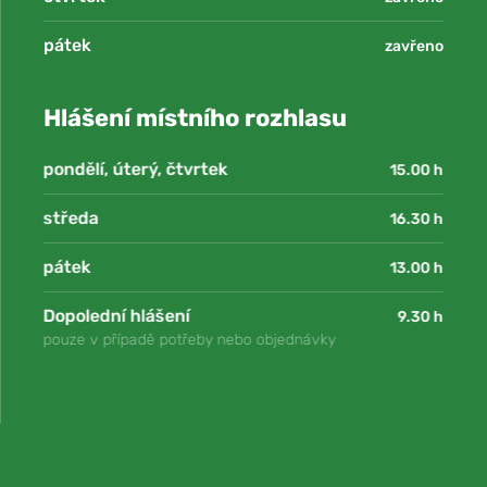
pátek
zavřeno
Hlášení místního rozhlasu
pondělí, úterý, čtvrtek
15.00 h
středa
16.30 h
pátek
13.00 h
Dopolední hlášení
9.30 h
pouze v případě potřeby nebo objednávky