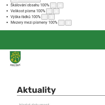
Škálování obsahu
100
%
Velikost písma
100
%
Výška řádků
100
%
Mezery mezi písmeny
100
%
Aktuality
hledat dokument
NEZVEŘEJNĚNO