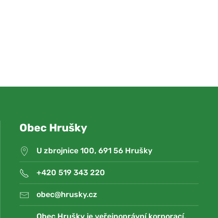
Obec Hrušky
U zbrojnice 100, 691 56 Hrušky
+420 519 343 220
obec@hrusky.cz
Obec Hrušky je veřejnoprávní korporací,