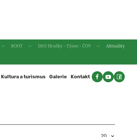
ROOT
DSO Hrušky - Týnec - ČOV
Aktuality
Kultura a turismus
Galerie
Kontakt
Počet