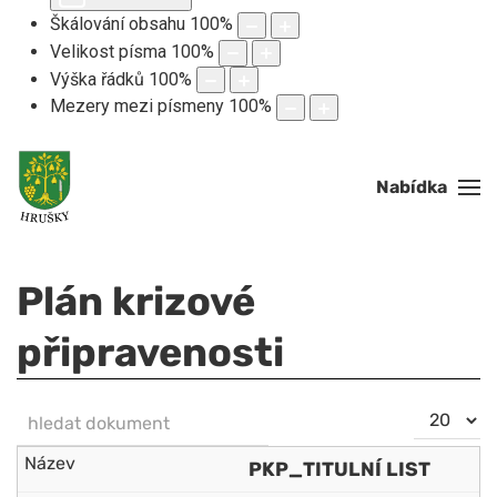
Škálování obsahu
100
%
Velikost písma
100
%
Výška řádků
100
%
Mezery mezi písmeny
100
%
Nabídka
Plán krizové
připravenosti
hledat dokument
Počet
NEZVEŘEJNĚNO
zobrazení
PKP_TITULNÍ LIST