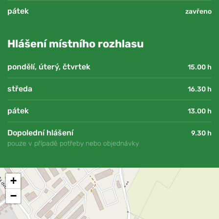
pátek
zavřeno
Hlášení místního rozhlasu
pondělí, úterý, čtvrtek
15.00 h
středa
16.30 h
pátek
13.00 h
Dopolední hlášení
9.30 h
pouze v případě potřeby nebo objednávky
+
−