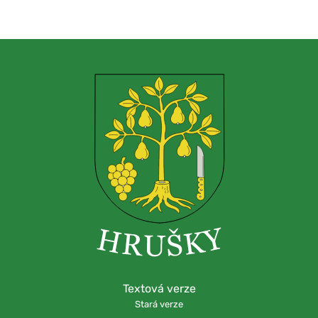
Textová verze
Stará verze