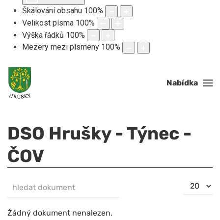
Škálování obsahu
100
%
Velikost písma
100
%
Výška řádků
100
%
Mezery mezi písmeny
100
%
Nabídka
DSO Hrušky - Týnec -
ČOV
hledat dokument
Počet
NEZVEŘEJNĚNO
zobrazení
Žádný dokument nenalezen.