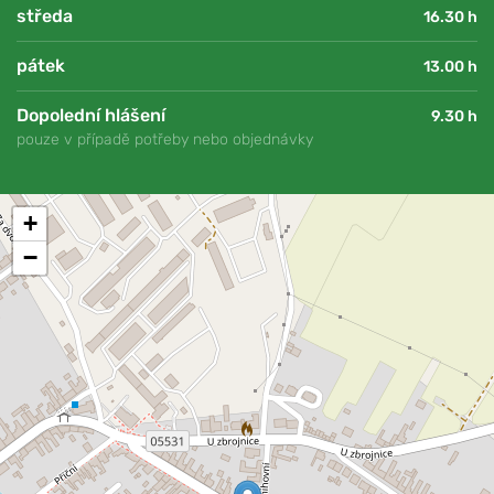
středa
16.30 h
pátek
13.00 h
Dopolední hlášení
9.30 h
pouze v případě potřeby nebo objednávky
+
−