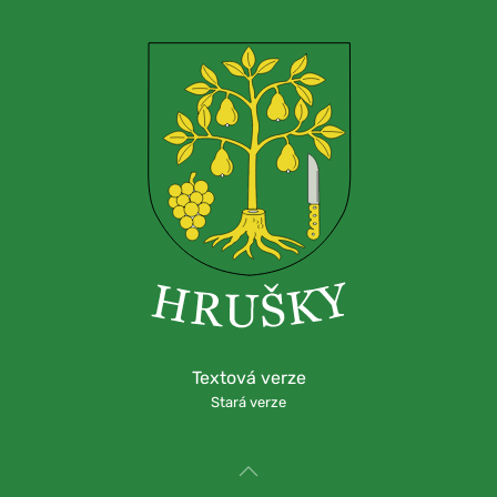
Textová verze
Stará verze